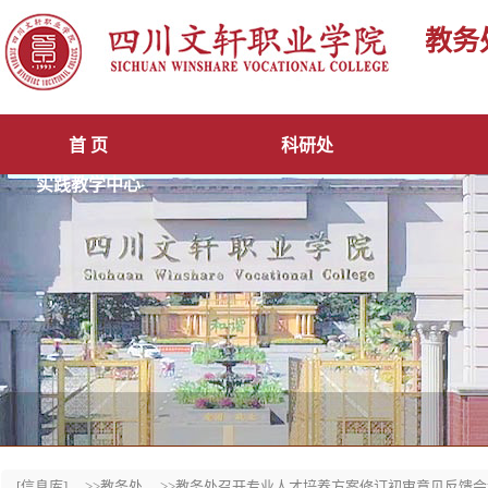
教务
首 页
科研处
实践教学中心
[信息库]
>>教务处
>>教务处召开专业人才培养方案修订初审意见反馈会