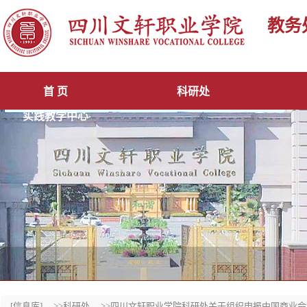
教务
首 页
科研处
实践教学中心
[信息库]
>>科研处
>>四川文轩职业学院科研处关于组织申报中国商业