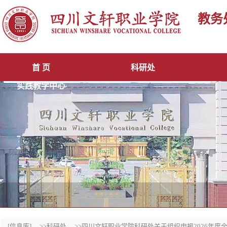
教务
首 页
科研处
实践教学中心
[信息库]
>>科研处
>>四川文轩职业学院科研处关于组织申报2026年度