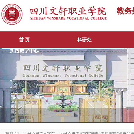
教务
首 页
科研处
实践教学中心
[信息库]
>>马克思主义学院
>>马克思主义学院举办“强师.赋能”读书会