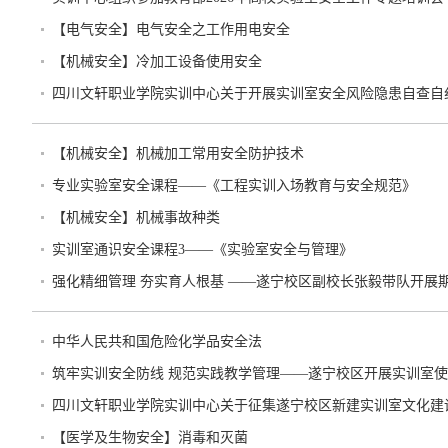
【电气安全】电气安全之工作用电安全
【机械安全】冷加工设备使用安全
四川文轩职业学院实训中心关于开展实训室安全风险隐患自查自
【机械安全】机械加工常用安全防护技术
专业实验室安全课程——《工程实训入场教育与安全规范》
【机械安全】机械事故种类
实训室通识安全课程3——《实验室安全与管理》
强化精细管理 夯实育人根基 ——遂宁校区副校长张毅带队开展
中华人民共和国危险化学品安全法
筑牢实训安全防线 规范实践教学管理——遂宁校区开展实训室
四川文轩职业学院实训中心关于征集遂宁校区新建实训室文化建
【医学及生物安全】消毒和灭菌