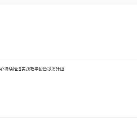
中心持续推进实践教学设备提质升级