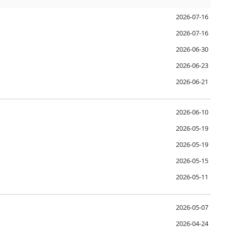
2026-07-16
2026-07-16
2026-06-30
2026-06-23
2026-06-21
2026-06-10
2026-05-19
2026-05-19
2026-05-15
2026-05-11
2026-05-07
2026-04-24